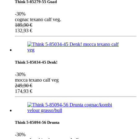
Think 5-85279-55 Guad
-30%
cognac texano calf veg.
189,90
€
132,93
€
Think 5-85034-45 Denk!
-30%
mocca texano calf veg
249,90
€
174,93
€
Think 5-85094-56 Drunta
-30%