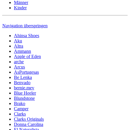
Männer
Kinder
Navigation überspringen
Ahinsa Shoes
Aku
Altra
Ammann
Apple of Eden
arche
Arcus
AsPortugesas
Be Lenka
Benvado
bernie.mev
Blue Heeler
Blundstone
Brako
Camper
Clarks
Clarks Originals
Donna Carolina
El Naturalista