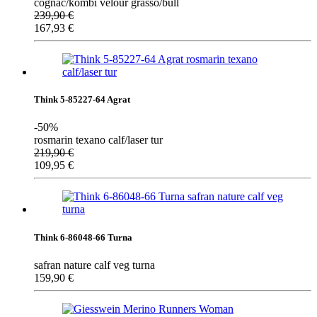
cognac/kombi velour grasso/bull
239,90
€
167,93
€
Think 5-85227-64 Agrat
-50%
rosmarin texano calf/laser tur
219,90
€
109,95
€
Think 6-86048-66 Turna
safran nature calf veg turna
159,90
€