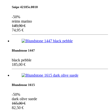
Snipe 42185e.0010
-50%
reims marino
149,90
€
74,95
€
Blundstone 1447
black pebble
185,00
€
Blundstone 1615
-50%
dark olive suede
165,00
€
82,50
€