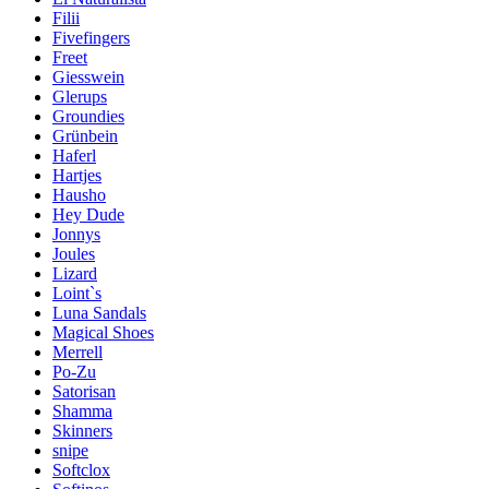
Filii
Fivefingers
Freet
Giesswein
Glerups
Groundies
Grünbein
Haferl
Hartjes
Hausho
Hey Dude
Jonnys
Joules
Lizard
Loint`s
Luna Sandals
Magical Shoes
Merrell
Po-Zu
Satorisan
Shamma
Skinners
snipe
Softclox