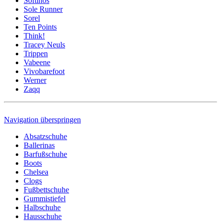
Softinos
Sole Runner
Sorel
Ten Points
Think!
Tracey Neuls
Trippen
Vabeene
Vivobarefoot
Werner
Zaqq
Navigation überspringen
Absatzschuhe
Ballerinas
Barfußschuhe
Boots
Chelsea
Clogs
Fußbettschuhe
Gummistiefel
Halbschuhe
Hausschuhe