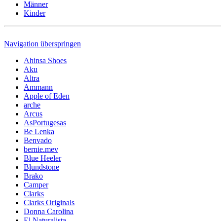
Männer
Kinder
Navigation überspringen
Ahinsa Shoes
Aku
Altra
Ammann
Apple of Eden
arche
Arcus
AsPortugesas
Be Lenka
Benvado
bernie.mev
Blue Heeler
Blundstone
Brako
Camper
Clarks
Clarks Originals
Donna Carolina
El Naturalista