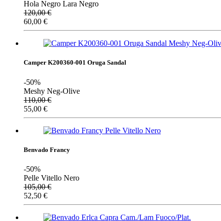
Hola Negro Lara Negro
120,00
€
60,00
€
Camper K200360-001 Oruga Sandal
-50%
Meshy Neg-Olive
110,00
€
55,00
€
Benvado Francy
-50%
Pelle Vitello Nero
105,00
€
52,50
€