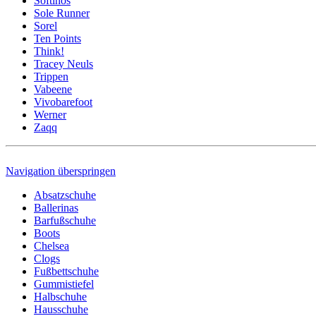
Softinos
Sole Runner
Sorel
Ten Points
Think!
Tracey Neuls
Trippen
Vabeene
Vivobarefoot
Werner
Zaqq
Navigation überspringen
Absatzschuhe
Ballerinas
Barfußschuhe
Boots
Chelsea
Clogs
Fußbettschuhe
Gummistiefel
Halbschuhe
Hausschuhe