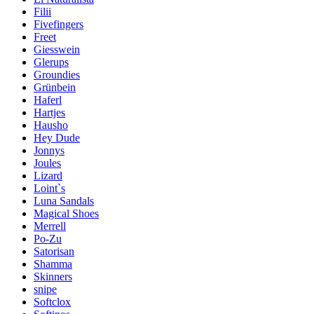
Filii
Fivefingers
Freet
Giesswein
Glerups
Groundies
Grünbein
Haferl
Hartjes
Hausho
Hey Dude
Jonnys
Joules
Lizard
Loint`s
Luna Sandals
Magical Shoes
Merrell
Po-Zu
Satorisan
Shamma
Skinners
snipe
Softclox