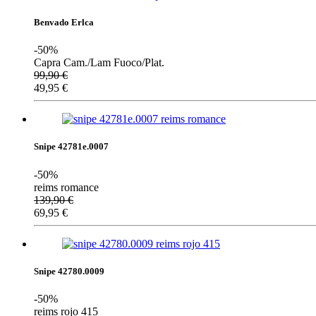
Benvado Erlca
-50%
Capra Cam./Lam Fuoco/Plat.
99,90
€
49,95
€
Snipe 42781e.0007
-50%
reims romance
139,90
€
69,95
€
Snipe 42780.0009
-50%
reims rojo 415