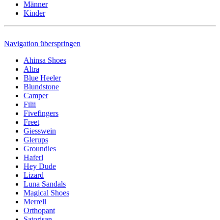
Männer
Kinder
Navigation überspringen
Ahinsa Shoes
Altra
Blue Heeler
Blundstone
Camper
Filii
Fivefingers
Freet
Giesswein
Glerups
Groundies
Haferl
Hey Dude
Lizard
Luna Sandals
Magical Shoes
Merrell
Orthopant
Satorisan