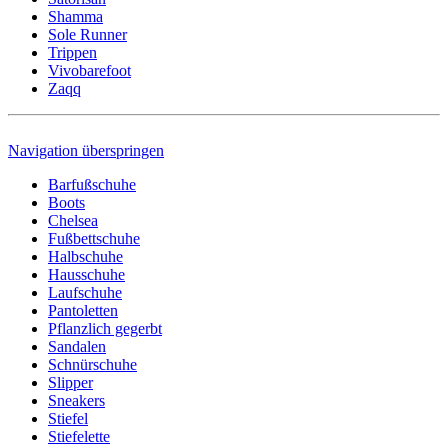
Shamma
Sole Runner
Trippen
Vivobarefoot
Zaqq
Navigation überspringen
Barfußschuhe
Boots
Chelsea
Fußbettschuhe
Halbschuhe
Hausschuhe
Laufschuhe
Pantoletten
Pflanzlich gegerbt
Sandalen
Schnürschuhe
Slipper
Sneakers
Stiefel
Stiefelette