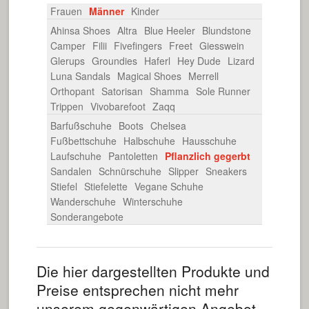
Frauen
Männer
Kinder
Ahinsa Shoes
Altra
Blue Heeler
Blundstone
Camper
Filii
Fivefingers
Freet
Giesswein
Glerups
Groundies
Haferl
Hey Dude
Lizard
Luna Sandals
Magical Shoes
Merrell
Orthopant
Satorisan
Shamma
Sole Runner
Trippen
Vivobarefoot
Zaqq
Barfußschuhe
Boots
Chelsea
Fußbettschuhe
Halbschuhe
Hausschuhe
Laufschuhe
Pantoletten
Pflanzlich gegerbt
Sandalen
Schnürschuhe
Slipper
Sneakers
Stiefel
Stiefelette
Vegane Schuhe
Wanderschuhe
Winterschuhe
Sonderangebote
Die hier dargestellten Produkte und
Preise entsprechen nicht mehr
unserem gegenwärtigen Angebot