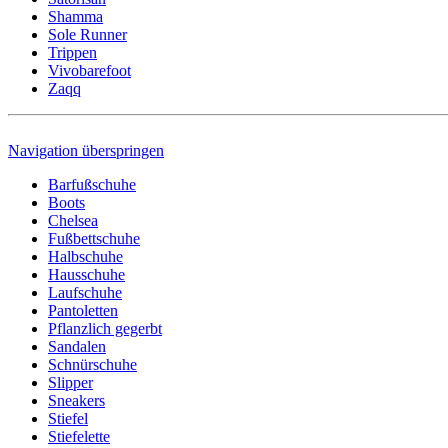
Shamma
Sole Runner
Trippen
Vivobarefoot
Zaqq
Navigation überspringen
Barfußschuhe
Boots
Chelsea
Fußbettschuhe
Halbschuhe
Hausschuhe
Laufschuhe
Pantoletten
Pflanzlich gegerbt
Sandalen
Schnürschuhe
Slipper
Sneakers
Stiefel
Stiefelette