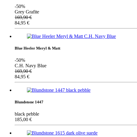
-50%
Grey Grafite
169,90
€
84,95
€
Blue Heeler Meryl & Matt
-50%
C.H. Navy Blue
169,90
€
84,95
€
Blundstone 1447
black pebble
185,00
€