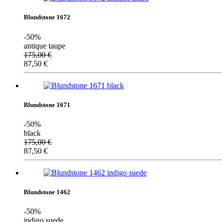
Blundstone 1672
-50%
antique taupe
175,00
€
87,50
€
Blundstone 1671
-50%
black
175,00
€
87,50
€
Blundstone 1462
-50%
indigo suede