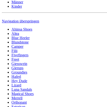
Männer
Kinder
Navigation überspringen
Ahinsa Shoes
Altra
Blue Heeler
Blundstone
Camper
Filii
Fivefingers
Freet
Giesswein
Glerups
Groundies
Haferl
Hey Dude
Lizard
Luna Sandals
Magical Shoes
Merrell
Orthopant
Satorisan