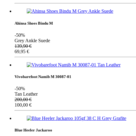
Ahinsa Shoes Bindu M
-50%
Grey Ankle Suede
139,90
€
69,95
€
Vivobarefoot Namib M 30087-01
-50%
Tan Leather
200,00
€
100,00
€
Blue Heeler Jackaroo